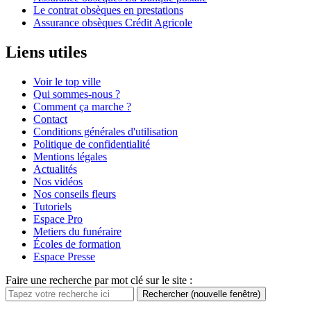
Le contrat obsèques en prestations
Assurance obsèques Crédit Agricole
Liens utiles
Voir le top ville
Qui sommes-nous ?
Comment ça marche ?
Contact
Conditions générales d'utilisation
Politique de confidentialité
Mentions légales
Actualités
Nos vidéos
Nos conseils fleurs
Tutoriels
Espace Pro
Metiers du funéraire
Écoles de formation
Espace Presse
Faire une recherche par mot clé sur le site :
Rechercher
(nouvelle fenêtre)