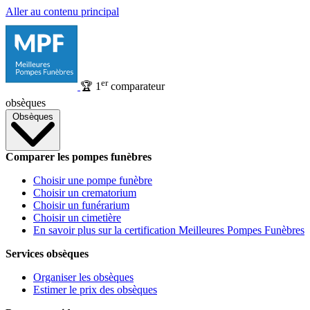
Aller au contenu principal
er
🏆
1
comparateur
obsèques
Obsèques
Comparer les pompes funèbres
Choisir une pompe funèbre
Choisir un crematorium
Choisir un funérarium
Choisir un cimetière
En savoir plus sur la certification Meilleures Pompes Funèbres
Services obsèques
Organiser les obsèques
Estimer le prix des obsèques