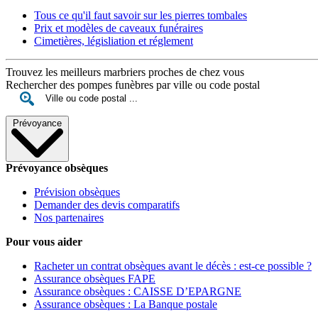
Tous ce qu'il faut savoir sur les pierres tombales
Prix et modèles de caveaux funéraires
Cimetières, législiation et réglement
Trouvez les meilleurs marbriers proches de chez vous
Rechercher des pompes funèbres par ville ou code postal
Prévoyance
Prévoyance obsèques
Prévision obsèques
Demander des devis comparatifs
Nos partenaires
Pour vous aider
Racheter un contrat obsèques avant le décès : est-ce possible ?
Assurance obsèques FAPE
Assurance obsèques : CAISSE D’EPARGNE
Assurance obsèques : La Banque postale