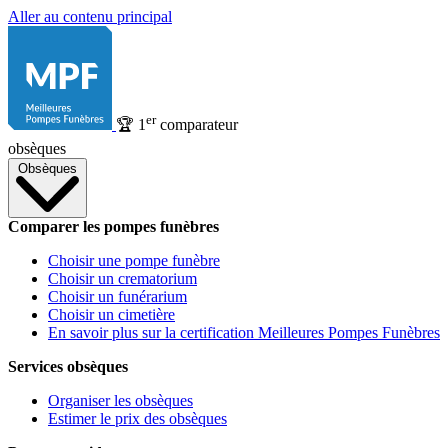
Aller au contenu principal
er
🏆
1
comparateur
obsèques
Obsèques
Comparer les pompes funèbres
Choisir une pompe funèbre
Choisir un crematorium
Choisir un funérarium
Choisir un cimetière
En savoir plus sur la certification Meilleures Pompes Funèbres
Services obsèques
Organiser les obsèques
Estimer le prix des obsèques