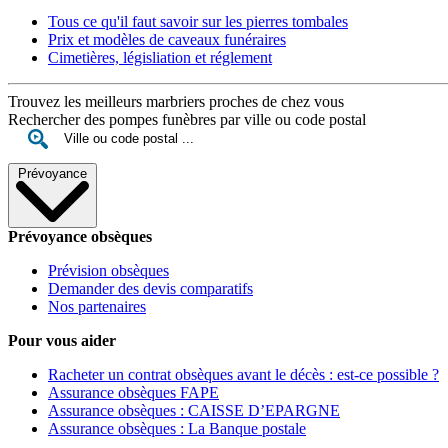
Tous ce qu'il faut savoir sur les pierres tombales
Prix et modèles de caveaux funéraires
Cimetières, législiation et réglement
Trouvez les meilleurs marbriers proches de chez vous
Rechercher des pompes funèbres par ville ou code postal
Prévoyance
Prévoyance obsèques
Prévision obsèques
Demander des devis comparatifs
Nos partenaires
Pour vous aider
Racheter un contrat obsèques avant le décès : est-ce possible ?
Assurance obsèques FAPE
Assurance obsèques : CAISSE D’EPARGNE
Assurance obsèques : La Banque postale