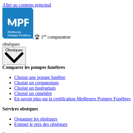
Aller au contenu principal
er
🏆
1
comparateur
obsèques
Obsèques
Comparer les pompes funèbres
Choisir une pompe funèbre
Choisir un crematorium
Choisir un funérarium
Choisir un cimetière
En savoir plus sur la certification Meilleures Pompes Funèbres
Services obsèques
Organiser les obsèques
Estimer le prix des obsèques