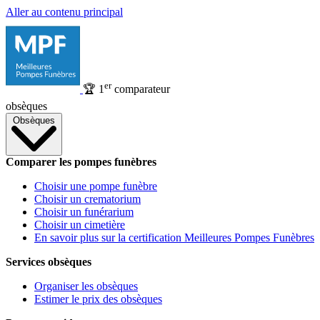
Aller au contenu principal
er
🏆
1
comparateur
obsèques
Obsèques
Comparer les pompes funèbres
Choisir une pompe funèbre
Choisir un crematorium
Choisir un funérarium
Choisir un cimetière
En savoir plus sur la certification Meilleures Pompes Funèbres
Services obsèques
Organiser les obsèques
Estimer le prix des obsèques