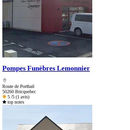
Pompes Funèbres Lemonnier
Route de Portbail
50260 Bricquebec
5
/5
(1 avis)
top notes