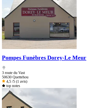
Pompes Funèbres Dorey-Le Meur
3 route du Vast
50630 Quettehou
4,5
/5
(1 avis)
top notes