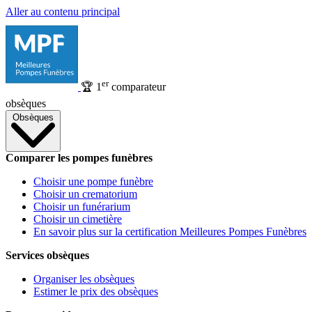
Aller au contenu principal
er
🏆
1
comparateur
obsèques
Obsèques
Comparer les pompes funèbres
Choisir une pompe funèbre
Choisir un crematorium
Choisir un funérarium
Choisir un cimetière
En savoir plus sur la certification Meilleures Pompes Funèbres
Services obsèques
Organiser les obsèques
Estimer le prix des obsèques