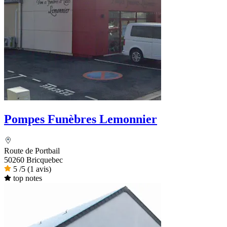
Pompes Funèbres Lemonnier
Route de Portbail
50260 Bricquebec
5
/5
(1 avis)
top notes