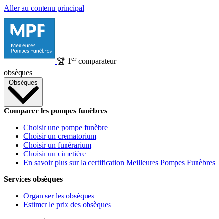
Aller au contenu principal
er
🏆
1
comparateur
obsèques
Obsèques
Comparer les pompes funèbres
Choisir une pompe funèbre
Choisir un crematorium
Choisir un funérarium
Choisir un cimetière
En savoir plus sur la certification Meilleures Pompes Funèbres
Services obsèques
Organiser les obsèques
Estimer le prix des obsèques