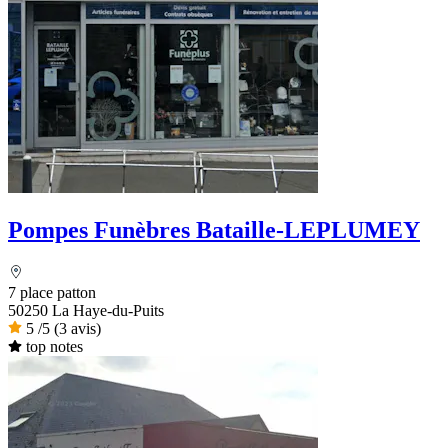
Pompes Funèbres Bataille-LEPLUMEY
7 place patton
50250 La Haye-du-Puits
5
/5
(3 avis)
top notes