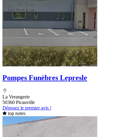
Pompes Funèbres Lepresle
La Verangerie
50360 Picauville
Déposez le premier avis !
top notes