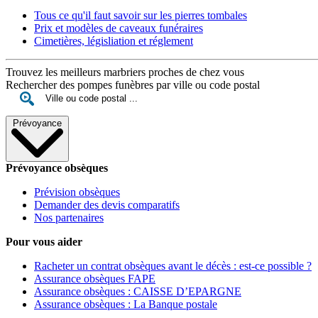
Tous ce qu'il faut savoir sur les pierres tombales
Prix et modèles de caveaux funéraires
Cimetières, législiation et réglement
Trouvez les meilleurs marbriers proches de chez vous
Rechercher des pompes funèbres par ville ou code postal
Prévoyance
Prévoyance obsèques
Prévision obsèques
Demander des devis comparatifs
Nos partenaires
Pour vous aider
Racheter un contrat obsèques avant le décès : est-ce possible ?
Assurance obsèques FAPE
Assurance obsèques : CAISSE D’EPARGNE
Assurance obsèques : La Banque postale