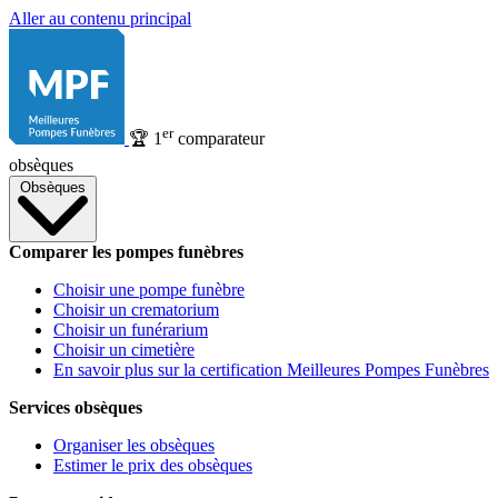
Aller au contenu principal
er
🏆
1
comparateur
obsèques
Obsèques
Comparer les pompes funèbres
Choisir une pompe funèbre
Choisir un crematorium
Choisir un funérarium
Choisir un cimetière
En savoir plus sur la certification Meilleures Pompes Funèbres
Services obsèques
Organiser les obsèques
Estimer le prix des obsèques