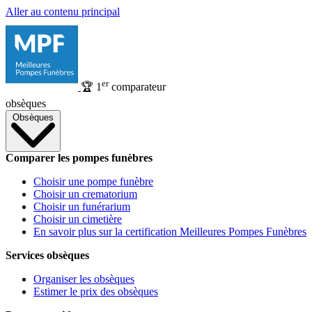
Aller au contenu principal
er
🏆
1
comparateur
obsèques
Obsèques
Comparer les pompes funèbres
Choisir une pompe funèbre
Choisir un crematorium
Choisir un funérarium
Choisir un cimetière
En savoir plus sur la certification Meilleures Pompes Funèbres
Services obsèques
Organiser les obsèques
Estimer le prix des obsèques