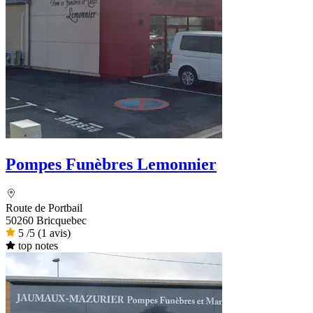
Pompes Funèbres Lemonnier
Route de Portbail
50260 Bricquebec
5
/5
(1 avis)
top notes