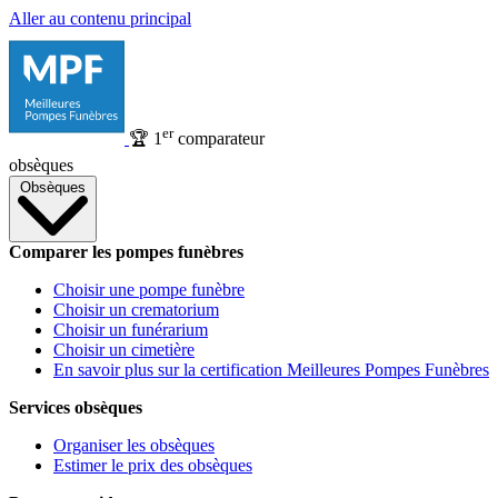
Aller au contenu principal
er
🏆
1
comparateur
obsèques
Obsèques
Comparer les pompes funèbres
Choisir une pompe funèbre
Choisir un crematorium
Choisir un funérarium
Choisir un cimetière
En savoir plus sur la certification Meilleures Pompes Funèbres
Services obsèques
Organiser les obsèques
Estimer le prix des obsèques