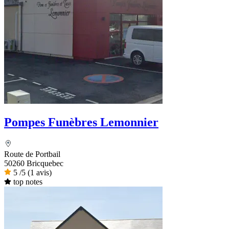
Pompes Funèbres Lemonnier
Route de Portbail
50260 Bricquebec
5
/5
(1 avis)
top notes