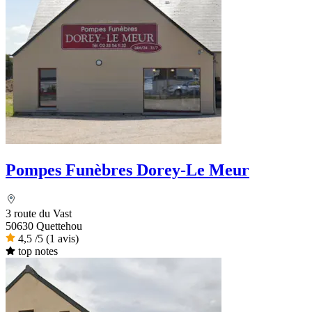
Pompes Funèbres Dorey-Le Meur
3 route du Vast
50630 Quettehou
4,5
/5
(1 avis)
top notes