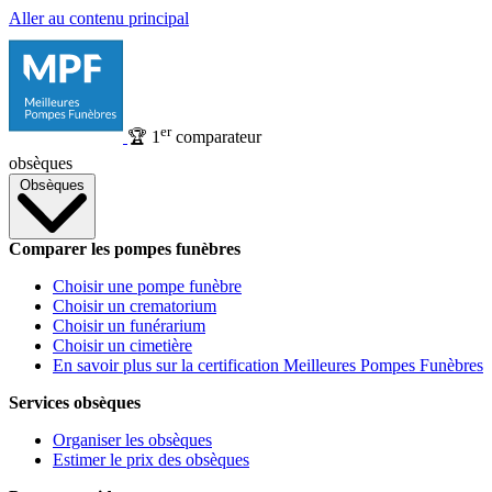
Aller au contenu principal
er
🏆
1
comparateur
obsèques
Obsèques
Comparer les pompes funèbres
Choisir une pompe funèbre
Choisir un crematorium
Choisir un funérarium
Choisir un cimetière
En savoir plus sur la certification Meilleures Pompes Funèbres
Services obsèques
Organiser les obsèques
Estimer le prix des obsèques