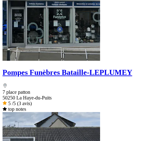
Pompes Funèbres Bataille-LEPLUMEY
7 place patton
50250 La Haye-du-Puits
5
/5
(3 avis)
top notes