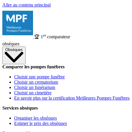
Aller au contenu principal
er
🏆
1
comparateur
obsèques
Obsèques
Comparer les pompes funèbres
Choisir une pompe funèbre
Choisir un crematorium
Choisir un funérarium
Choisir un cimetière
En savoir plus sur la certification Meilleures Pompes Funèbres
Services obsèques
Organiser les obsèques
Estimer le prix des obsèques