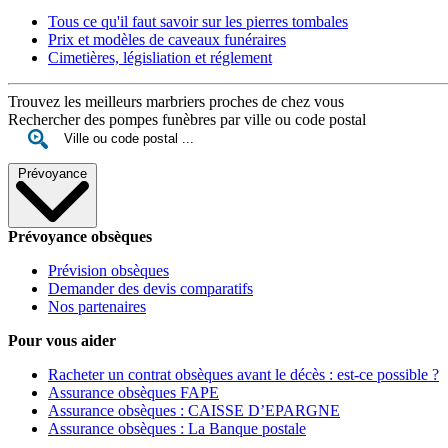
Tous ce qu'il faut savoir sur les pierres tombales
Prix et modèles de caveaux funéraires
Cimetières, législiation et réglement
Trouvez les meilleurs marbriers proches de chez vous
Rechercher des pompes funèbres par ville ou code postal
Prévoyance
Prévoyance obsèques
Prévision obsèques
Demander des devis comparatifs
Nos partenaires
Pour vous aider
Racheter un contrat obsèques avant le décès : est-ce possible ?
Assurance obsèques FAPE
Assurance obsèques : CAISSE D’EPARGNE
Assurance obsèques : La Banque postale