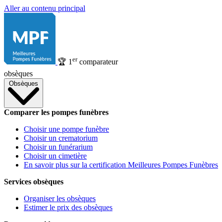
Aller au contenu principal
er
🏆
1
comparateur
obsèques
Obsèques
Comparer les pompes funèbres
Choisir une pompe funèbre
Choisir un crematorium
Choisir un funérarium
Choisir un cimetière
En savoir plus sur la certification Meilleures Pompes Funèbres
Services obsèques
Organiser les obsèques
Estimer le prix des obsèques