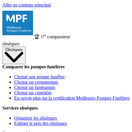
Aller au contenu principal
er
🏆
1
comparateur
obsèques
Obsèques
Comparer les pompes funèbres
Choisir une pompe funèbre
Choisir un crematorium
Choisir un funérarium
Choisir un cimetière
En savoir plus sur la certification Meilleures Pompes Funèbres
Services obsèques
Organiser les obsèques
Estimer le prix des obsèques