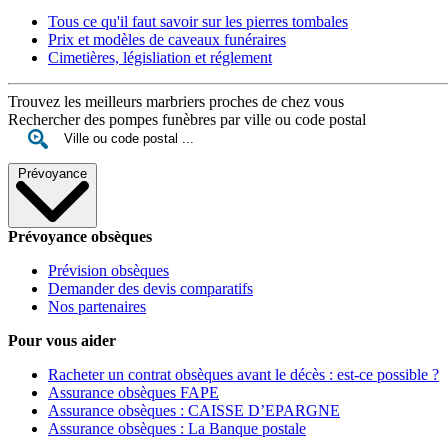
Tous ce qu'il faut savoir sur les pierres tombales
Prix et modèles de caveaux funéraires
Cimetières, législiation et réglement
Trouvez les meilleurs marbriers proches de chez vous
Rechercher des pompes funèbres par ville ou code postal
Prévoyance
Prévoyance obsèques
Prévision obsèques
Demander des devis comparatifs
Nos partenaires
Pour vous aider
Racheter un contrat obsèques avant le décès : est-ce possible ?
Assurance obsèques FAPE
Assurance obsèques : CAISSE D’EPARGNE
Assurance obsèques : La Banque postale