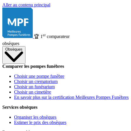
Aller au contenu principal
er
🏆
1
comparateur
obsèques
Obsèques
Comparer les pompes funèbres
Choisir une pompe funèbre
Choisir un crematorium
Choisir un funérarium
Choisir un cimetière
En savoir plus sur la certification Meilleures Pompes Funèbres
Services obsèques
Organiser les obsèques
Estimer le prix des obsèques