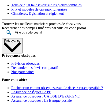
Tous ce qu'il faut savoir sur les pierres tombales
Prix et modèles de caveaux funéraires
Cimetières, législiation et réglement
Trouvez les meilleurs marbriers proches de chez vous
Rechercher des pompes funèbres par ville ou code postal
Prévoyance
Prévoyance obsèques
Prévision obsèques
Demander des devis comparatifs
Nos partenaires
Pour vous aider
Racheter un contrat obsèques avant le décès : est-ce possible ?
Assurance obsèques FAPE
Assurance obsèques : CAISSE D’EPARGNE
Assurance obsèques : La Banque postale