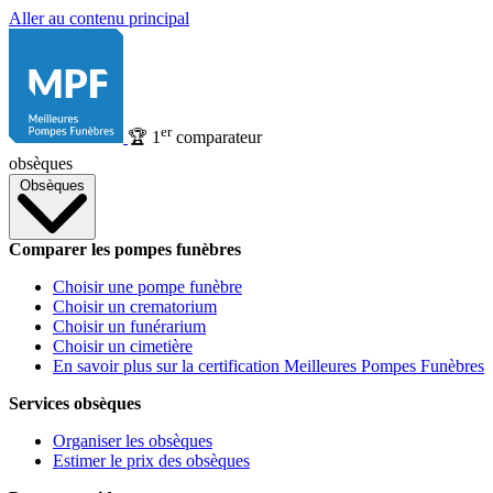
Aller au contenu principal
er
🏆
1
comparateur
obsèques
Obsèques
Comparer les pompes funèbres
Choisir une pompe funèbre
Choisir un crematorium
Choisir un funérarium
Choisir un cimetière
En savoir plus sur la certification Meilleures Pompes Funèbres
Services obsèques
Organiser les obsèques
Estimer le prix des obsèques