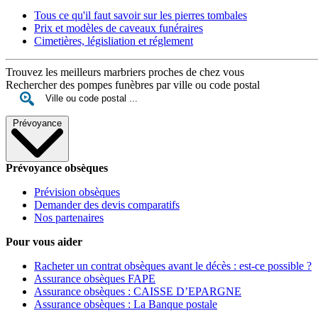
Tous ce qu'il faut savoir sur les pierres tombales
Prix et modèles de caveaux funéraires
Cimetières, législiation et réglement
Trouvez les meilleurs marbriers proches de chez vous
Rechercher des pompes funèbres par ville ou code postal
Prévoyance
Prévoyance obsèques
Prévision obsèques
Demander des devis comparatifs
Nos partenaires
Pour vous aider
Racheter un contrat obsèques avant le décès : est-ce possible ?
Assurance obsèques FAPE
Assurance obsèques : CAISSE D’EPARGNE
Assurance obsèques : La Banque postale