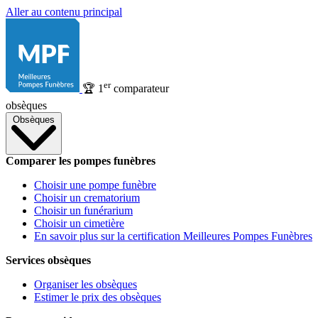
Aller au contenu principal
er
🏆
1
comparateur
obsèques
Obsèques
Comparer les pompes funèbres
Choisir une pompe funèbre
Choisir un crematorium
Choisir un funérarium
Choisir un cimetière
En savoir plus sur la certification Meilleures Pompes Funèbres
Services obsèques
Organiser les obsèques
Estimer le prix des obsèques