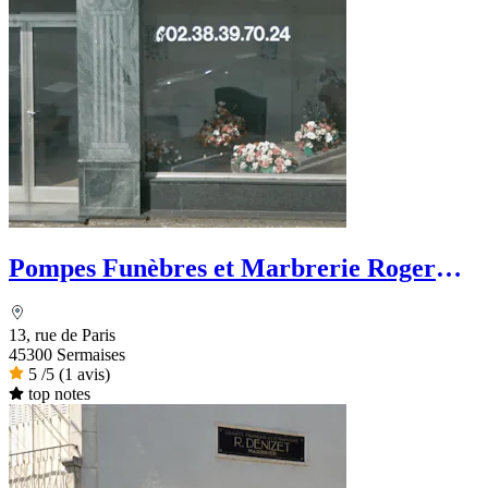
Pompes Funèbres et Marbrerie Roger
Marin
13, rue de Paris
45300 Sermaises
5
/5
(1 avis)
top notes