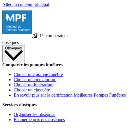
Aller au contenu principal
er
🏆
1
comparateur
obsèques
Obsèques
Comparer les pompes funèbres
Choisir une pompe funèbre
Choisir un crematorium
Choisir un funérarium
Choisir un cimetière
En savoir plus sur la certification Meilleures Pompes Funèbres
Services obsèques
Organiser les obsèques
Estimer le prix des obsèques