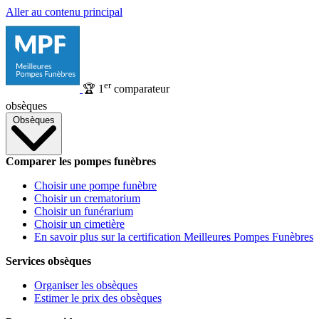
Aller au contenu principal
er
🏆
1
comparateur
obsèques
Obsèques
Comparer les pompes funèbres
Choisir une pompe funèbre
Choisir un crematorium
Choisir un funérarium
Choisir un cimetière
En savoir plus sur la certification Meilleures Pompes Funèbres
Services obsèques
Organiser les obsèques
Estimer le prix des obsèques