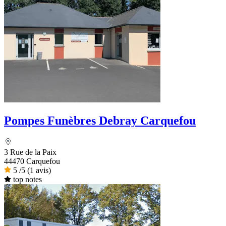
Pompes Funèbres Debray Carquefou
3 Rue de la Paix
44470 Carquefou
5
/5
(1 avis)
top notes