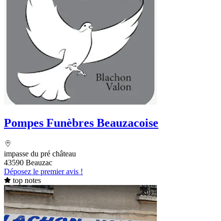
Pompes Funèbres Beauzacoise
impasse du pré château
43590 Beauzac
Déposez le premier avis !
top notes