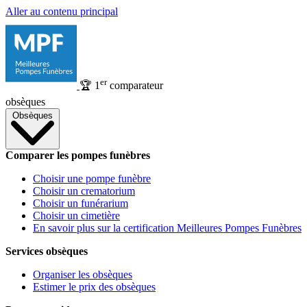
Aller au contenu principal
er
🏆
1
comparateur
obsèques
Obsèques
Comparer les pompes funèbres
Choisir une pompe funèbre
Choisir un crematorium
Choisir un funérarium
Choisir un cimetière
En savoir plus sur la certification Meilleures Pompes Funèbres
Services obsèques
Organiser les obsèques
Estimer le prix des obsèques