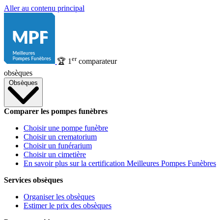
Aller au contenu principal
er
🏆
1
comparateur
obsèques
Obsèques
Comparer les pompes funèbres
Choisir une pompe funèbre
Choisir un crematorium
Choisir un funérarium
Choisir un cimetière
En savoir plus sur la certification Meilleures Pompes Funèbres
Services obsèques
Organiser les obsèques
Estimer le prix des obsèques