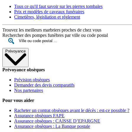
Tous ce qu'il faut savoir sur les pierres tombales
Prix et modèles de caveaux funéraires
Cimetières, législiation et réglement
Trouvez les meilleurs marbriers proches de chez vous
Rechercher des pompes funèbres par ville ou code postal
Prévoyance
Prévoyance obsèques
Prévision obsèques
Demander des devis comparatifs
Nos partenaires
Pour vous aider
Racheter un contrat obsèques avant le décès : est-ce possible ?
Assurance obsèques FAPE
Assurance obsèques : CAISSE D’EPARGNE
Assurance obsèques : La Banque postale