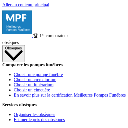
Aller au contenu principal
er
🏆
1
comparateur
obsèques
Obsèques
Comparer les pompes funèbres
Choisir une pompe funèbre
Choisir un crematorium
Choisir un funérarium
Choisir un cimetière
En savoir plus sur la certification Meilleures Pompes Funèbres
Services obsèques
Organiser les obsèques
Estimer le prix des obsèques