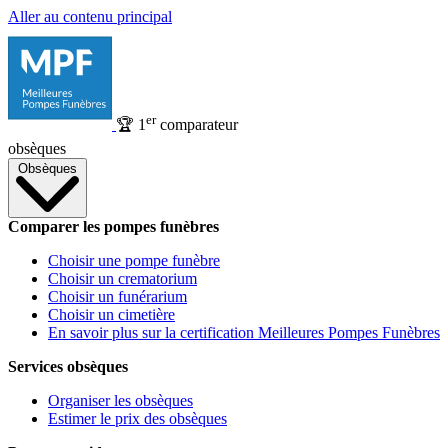
Aller au contenu principal
er
🏆
1
comparateur
obsèques
Obsèques
Comparer les pompes funèbres
Choisir une pompe funèbre
Choisir un crematorium
Choisir un funérarium
Choisir un cimetière
En savoir plus sur la certification Meilleures Pompes Funèbres
Services obsèques
Organiser les obsèques
Estimer le prix des obsèques