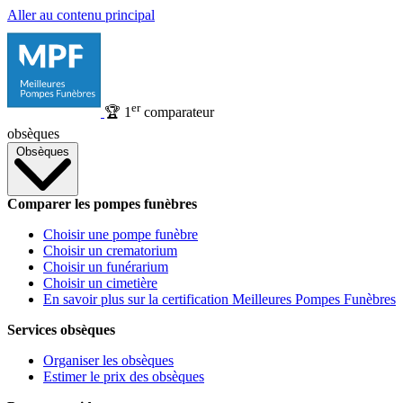
Aller au contenu principal
er
🏆
1
comparateur
obsèques
Obsèques
Comparer les pompes funèbres
Choisir une pompe funèbre
Choisir un crematorium
Choisir un funérarium
Choisir un cimetière
En savoir plus sur la certification Meilleures Pompes Funèbres
Services obsèques
Organiser les obsèques
Estimer le prix des obsèques