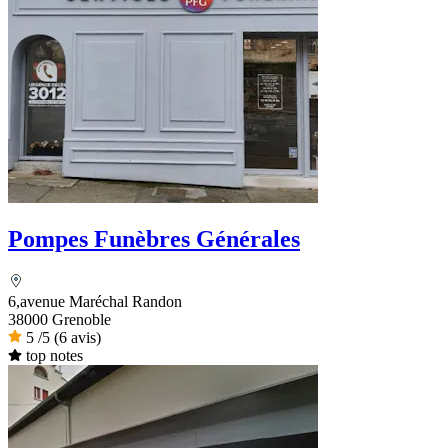
Pompes Funèbres Générales
6,avenue Maréchal Randon
38000 Grenoble
5
/5
(6 avis)
top notes