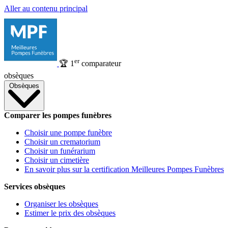
Aller au contenu principal
er
🏆
1
comparateur
obsèques
Obsèques
Comparer les pompes funèbres
Choisir une pompe funèbre
Choisir un crematorium
Choisir un funérarium
Choisir un cimetière
En savoir plus sur la certification Meilleures Pompes Funèbres
Services obsèques
Organiser les obsèques
Estimer le prix des obsèques