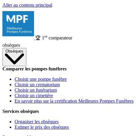
Aller au contenu principal
er
🏆
1
comparateur
obsèques
Obsèques
Comparer les pompes funèbres
Choisir une pompe funèbre
Choisir un crematorium
Choisir un funérarium
Choisir un cimetière
En savoir plus sur la certification Meilleures Pompes Funèbres
Services obsèques
Organiser les obsèques
Estimer le prix des obsèques