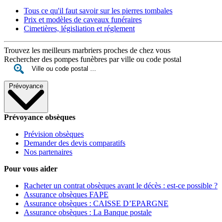
Tous ce qu'il faut savoir sur les pierres tombales
Prix et modèles de caveaux funéraires
Cimetières, législiation et réglement
Trouvez les meilleurs marbriers proches de chez vous
Rechercher des pompes funèbres par ville ou code postal
Prévoyance
Prévoyance obsèques
Prévision obsèques
Demander des devis comparatifs
Nos partenaires
Pour vous aider
Racheter un contrat obsèques avant le décès : est-ce possible ?
Assurance obsèques FAPE
Assurance obsèques : CAISSE D’EPARGNE
Assurance obsèques : La Banque postale