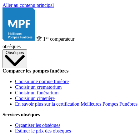
Aller au contenu principal
er
🏆
1
comparateur
obsèques
Obsèques
Comparer les pompes funèbres
Choisir une pompe funèbre
Choisir un crematorium
Choisir un funérarium
Choisir un cimetière
En savoir plus sur la certification Meilleures Pompes Funèbres
Services obsèques
Organiser les obsèques
Estimer le prix des obsèques