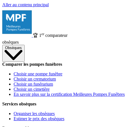
Aller au contenu principal
er
🏆
1
comparateur
obsèques
Obsèques
Comparer les pompes funèbres
Choisir une pompe funèbre
Choisir un crematorium
Choisir un funérarium
Choisir un cimetière
En savoir plus sur la certification Meilleures Pompes Funèbres
Services obsèques
Organiser les obsèques
Estimer le prix des obsèques