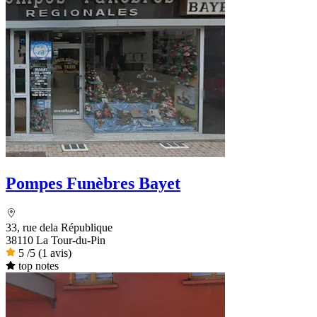
Pompes Funèbres Bayet
33, rue dela République
38110 La Tour-du-Pin
5
/5
(1 avis)
top notes