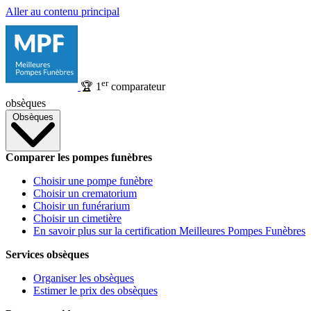
Aller au contenu principal
er
🏆
1
comparateur
obsèques
Obsèques
Comparer les pompes funèbres
Choisir une pompe funèbre
Choisir un crematorium
Choisir un funérarium
Choisir un cimetière
En savoir plus sur la certification Meilleures Pompes Funèbres
Services obsèques
Organiser les obsèques
Estimer le prix des obsèques