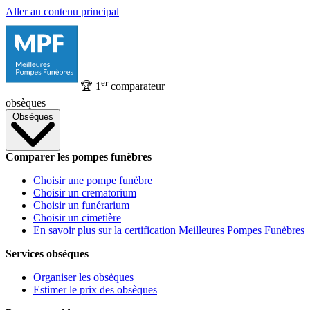
Aller au contenu principal
er
🏆
1
comparateur
obsèques
Obsèques
Comparer les pompes funèbres
Choisir une pompe funèbre
Choisir un crematorium
Choisir un funérarium
Choisir un cimetière
En savoir plus sur la certification Meilleures Pompes Funèbres
Services obsèques
Organiser les obsèques
Estimer le prix des obsèques