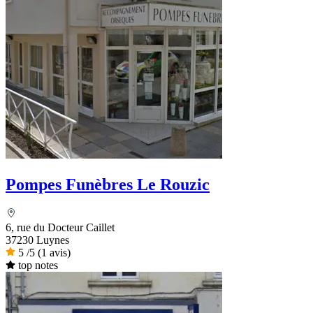
Pompes Funèbres Le Rouzic
6, rue du Docteur Caillet
37230 Luynes
5
/5
(1 avis)
top notes