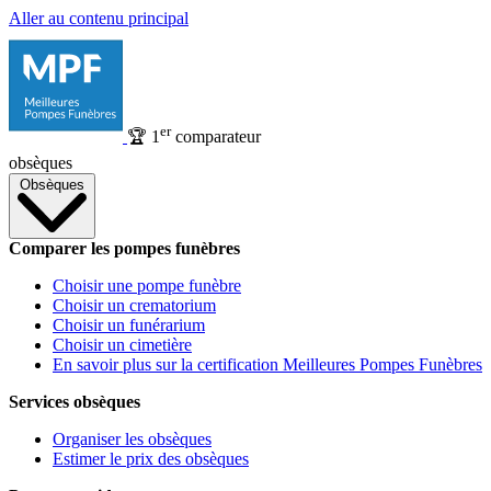
Aller au contenu principal
er
🏆
1
comparateur
obsèques
Obsèques
Comparer les pompes funèbres
Choisir une pompe funèbre
Choisir un crematorium
Choisir un funérarium
Choisir un cimetière
En savoir plus sur la certification Meilleures Pompes Funèbres
Services obsèques
Organiser les obsèques
Estimer le prix des obsèques