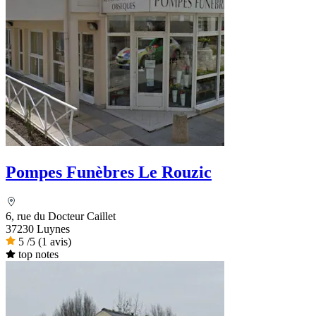
Pompes Funèbres Le Rouzic
6, rue du Docteur Caillet
37230 Luynes
5
/5
(1 avis)
top notes