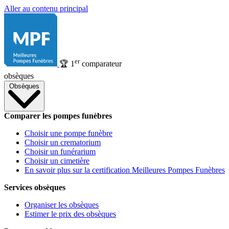
Aller au contenu principal
er
🏆
1
comparateur
obsèques
Obsèques
Comparer les pompes funèbres
Choisir une pompe funèbre
Choisir un crematorium
Choisir un funérarium
Choisir un cimetière
En savoir plus sur la certification Meilleures Pompes Funèbres
Services obsèques
Organiser les obsèques
Estimer le prix des obsèques