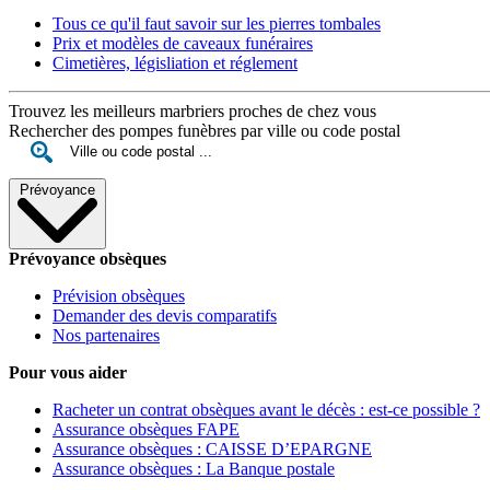
Tous ce qu'il faut savoir sur les pierres tombales
Prix et modèles de caveaux funéraires
Cimetières, législiation et réglement
Trouvez les meilleurs marbriers proches de chez vous
Rechercher des pompes funèbres par ville ou code postal
Prévoyance
Prévoyance obsèques
Prévision obsèques
Demander des devis comparatifs
Nos partenaires
Pour vous aider
Racheter un contrat obsèques avant le décès : est-ce possible ?
Assurance obsèques FAPE
Assurance obsèques : CAISSE D’EPARGNE
Assurance obsèques : La Banque postale