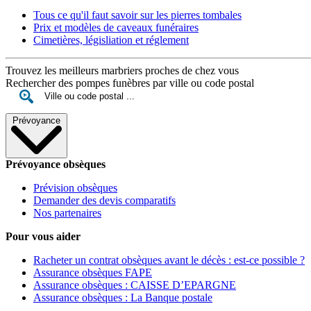
Tous ce qu'il faut savoir sur les pierres tombales
Prix et modèles de caveaux funéraires
Cimetières, législiation et réglement
Trouvez les meilleurs marbriers proches de chez vous
Rechercher des pompes funèbres par ville ou code postal
Prévoyance
Prévoyance obsèques
Prévision obsèques
Demander des devis comparatifs
Nos partenaires
Pour vous aider
Racheter un contrat obsèques avant le décès : est-ce possible ?
Assurance obsèques FAPE
Assurance obsèques : CAISSE D’EPARGNE
Assurance obsèques : La Banque postale