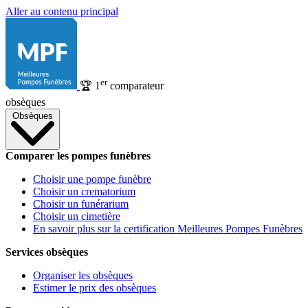
Aller au contenu principal
er
🏆
1
comparateur
obsèques
Obsèques
Comparer les pompes funèbres
Choisir une pompe funèbre
Choisir un crematorium
Choisir un funérarium
Choisir un cimetière
En savoir plus sur la certification Meilleures Pompes Funèbres
Services obsèques
Organiser les obsèques
Estimer le prix des obsèques