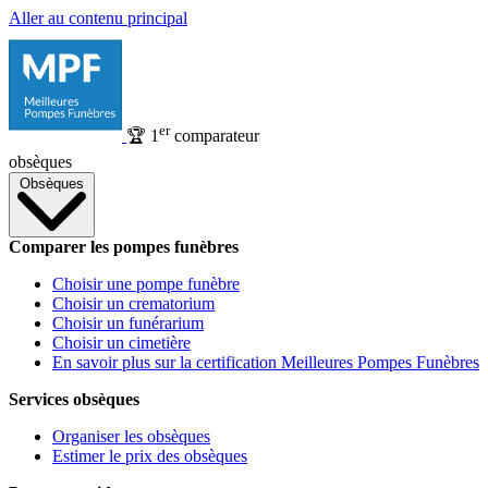
Aller au contenu principal
er
🏆
1
comparateur
obsèques
Obsèques
Comparer les pompes funèbres
Choisir une pompe funèbre
Choisir un crematorium
Choisir un funérarium
Choisir un cimetière
En savoir plus sur la certification Meilleures Pompes Funèbres
Services obsèques
Organiser les obsèques
Estimer le prix des obsèques