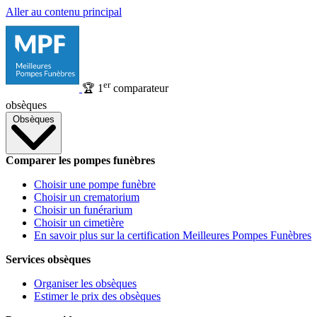
Aller au contenu principal
er
🏆
1
comparateur
obsèques
Obsèques
Comparer les pompes funèbres
Choisir une pompe funèbre
Choisir un crematorium
Choisir un funérarium
Choisir un cimetière
En savoir plus sur la certification Meilleures Pompes Funèbres
Services obsèques
Organiser les obsèques
Estimer le prix des obsèques