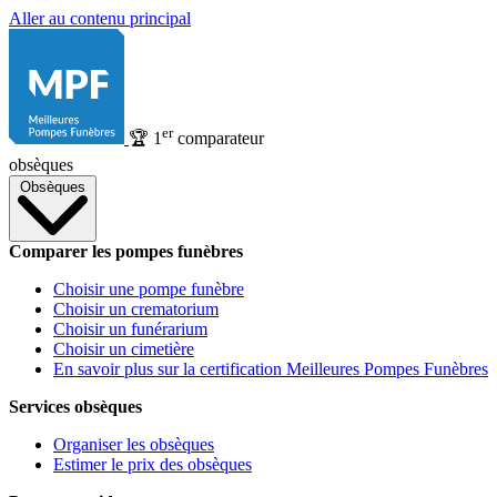
Aller au contenu principal
er
🏆
1
comparateur
obsèques
Obsèques
Comparer les pompes funèbres
Choisir une pompe funèbre
Choisir un crematorium
Choisir un funérarium
Choisir un cimetière
En savoir plus sur la certification Meilleures Pompes Funèbres
Services obsèques
Organiser les obsèques
Estimer le prix des obsèques