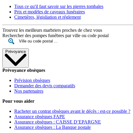
Tous ce qu'il faut savoir sur les pierres tombales
Prix et modèles de caveaux funéraires
Cimetières, législiation et réglement
Trouvez les meilleurs marbriers proches de chez vous
Rechercher des pompes funèbres par ville ou code postal
Prévoyance
Prévoyance obsèques
Prévision obsèques
Demander des devis comparatifs
Nos partenaires
Pour vous aider
Racheter un contrat obsèques avant le décès : est-ce possible ?
Assurance obsèques FAPE
Assurance obsèques : CAISSE D’EPARGNE
Assurance obsèques : La Banque postale