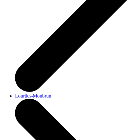
Lourties-Monbrun