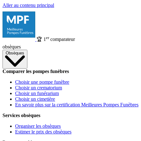
Aller au contenu principal
er
🏆
1
comparateur
obsèques
Obsèques
Comparer les pompes funèbres
Choisir une pompe funèbre
Choisir un crematorium
Choisir un funérarium
Choisir un cimetière
En savoir plus sur la certification Meilleures Pompes Funèbres
Services obsèques
Organiser les obsèques
Estimer le prix des obsèques