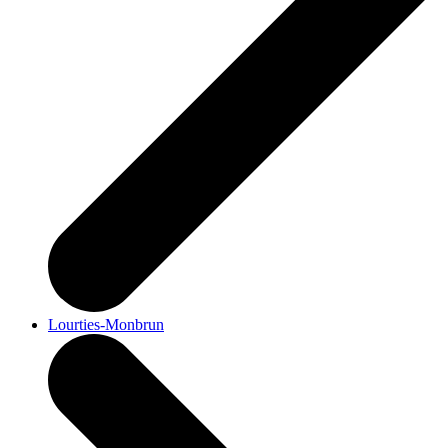
Lourties-Monbrun