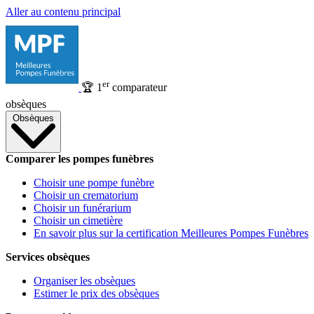
Aller au contenu principal
er
🏆
1
comparateur
obsèques
Obsèques
Comparer les pompes funèbres
Choisir une pompe funèbre
Choisir un crematorium
Choisir un funérarium
Choisir un cimetière
En savoir plus sur la certification Meilleures Pompes Funèbres
Services obsèques
Organiser les obsèques
Estimer le prix des obsèques