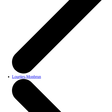
Lourties-Monbrun