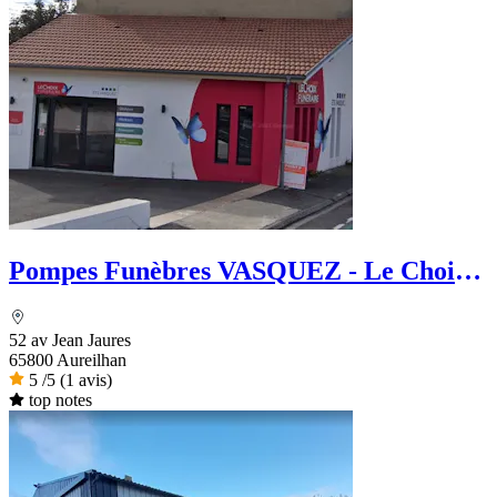
Pompes Funèbres VASQUEZ - Le Choix
Funéraire
52 av Jean Jaures
65800 Aureilhan
5
/5
(1 avis)
top notes