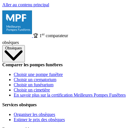
Aller au contenu principal
er
🏆
1
comparateur
obsèques
Obsèques
Comparer les pompes funèbres
Choisir une pompe funèbre
Choisir un crematorium
Choisir un funérarium
Choisir un cimetière
En savoir plus sur la certification Meilleures Pompes Funèbres
Services obsèques
Organiser les obsèques
Estimer le prix des obsèques