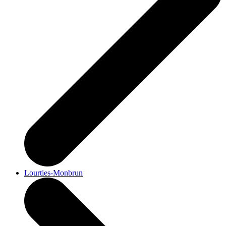
Lourties-Monbrun