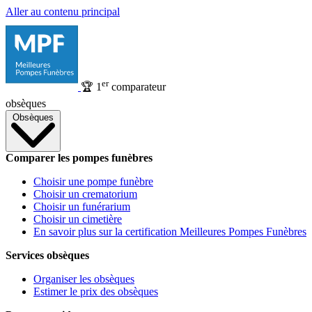
Aller au contenu principal
er
🏆
1
comparateur
obsèques
Obsèques
Comparer les pompes funèbres
Choisir une pompe funèbre
Choisir un crematorium
Choisir un funérarium
Choisir un cimetière
En savoir plus sur la certification Meilleures Pompes Funèbres
Services obsèques
Organiser les obsèques
Estimer le prix des obsèques