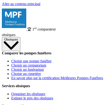
Aller au contenu principal
er
🏆
1
comparateur
obsèques
Obsèques
Comparer les pompes funèbres
Choisir une pompe funèbre
Choisir un crematorium
Choisir un funérarium
Choisir un cimetière
En savoir plus sur la certification Meilleures Pompes Funèbres
Services obsèques
Organiser les obsèques
Estimer le prix des obsèques