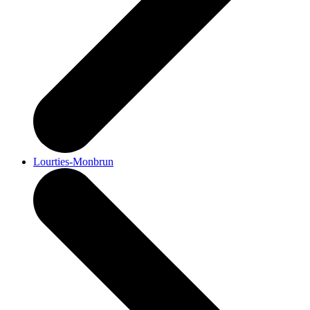
Lourties-Monbrun