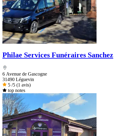
Philae Services Funéraires Sanchez
6 Avenue de Gascogne
31490 Léguevin
5
/5
(1 avis)
top notes