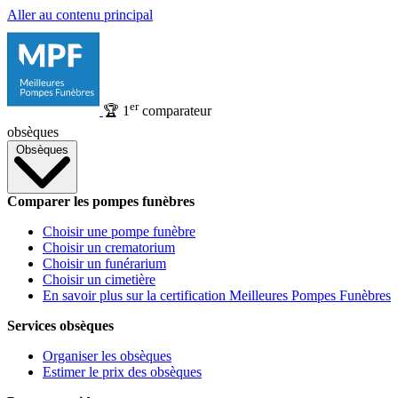
Aller au contenu principal
er
🏆
1
comparateur
obsèques
Obsèques
Comparer les pompes funèbres
Choisir une pompe funèbre
Choisir un crematorium
Choisir un funérarium
Choisir un cimetière
En savoir plus sur la certification Meilleures Pompes Funèbres
Services obsèques
Organiser les obsèques
Estimer le prix des obsèques