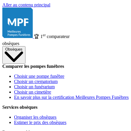
Aller au contenu principal
er
🏆
1
comparateur
obsèques
Obsèques
Comparer les pompes funèbres
Choisir une pompe funèbre
Choisir un crematorium
Choisir un funérarium
Choisir un cimetière
En savoir plus sur la certification Meilleures Pompes Funèbres
Services obsèques
Organiser les obsèques
Estimer le prix des obsèques