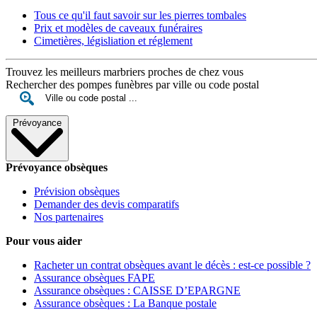
Tous ce qu'il faut savoir sur les pierres tombales
Prix et modèles de caveaux funéraires
Cimetières, législiation et réglement
Trouvez les meilleurs marbriers proches de chez vous
Rechercher des pompes funèbres par ville ou code postal
Prévoyance
Prévoyance obsèques
Prévision obsèques
Demander des devis comparatifs
Nos partenaires
Pour vous aider
Racheter un contrat obsèques avant le décès : est-ce possible ?
Assurance obsèques FAPE
Assurance obsèques : CAISSE D’EPARGNE
Assurance obsèques : La Banque postale