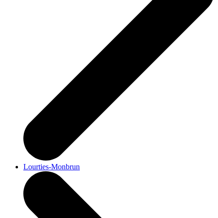
Lourties-Monbrun