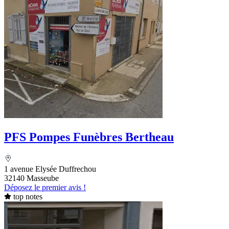
PFS Pompes Funèbres Bertheau
1 avenue Elysée Duffrechou
32140 Masseube
Déposez le premier avis !
top notes