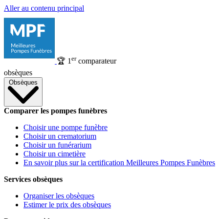
Aller au contenu principal
er
🏆
1
comparateur
obsèques
Obsèques
Comparer les pompes funèbres
Choisir une pompe funèbre
Choisir un crematorium
Choisir un funérarium
Choisir un cimetière
En savoir plus sur la certification Meilleures Pompes Funèbres
Services obsèques
Organiser les obsèques
Estimer le prix des obsèques