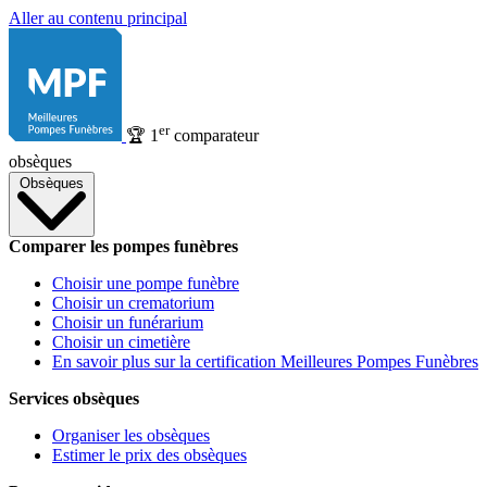
Aller au contenu principal
er
🏆
1
comparateur
obsèques
Obsèques
Comparer les pompes funèbres
Choisir une pompe funèbre
Choisir un crematorium
Choisir un funérarium
Choisir un cimetière
En savoir plus sur la certification Meilleures Pompes Funèbres
Services obsèques
Organiser les obsèques
Estimer le prix des obsèques