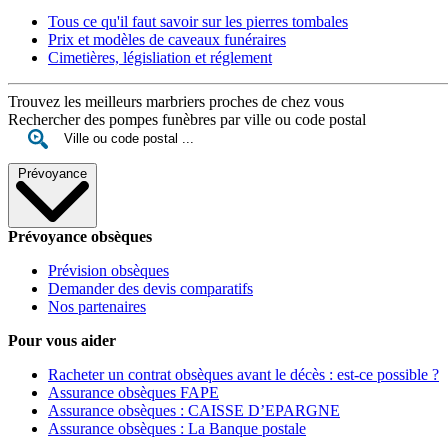
Tous ce qu'il faut savoir sur les pierres tombales
Prix et modèles de caveaux funéraires
Cimetières, législiation et réglement
Trouvez les meilleurs marbriers proches de chez vous
Rechercher des pompes funèbres par ville ou code postal
Prévoyance
Prévoyance obsèques
Prévision obsèques
Demander des devis comparatifs
Nos partenaires
Pour vous aider
Racheter un contrat obsèques avant le décès : est-ce possible ?
Assurance obsèques FAPE
Assurance obsèques : CAISSE D’EPARGNE
Assurance obsèques : La Banque postale