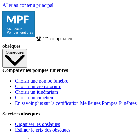
Aller au contenu principal
er
🏆
1
comparateur
obsèques
Obsèques
Comparer les pompes funèbres
Choisir une pompe funèbre
Choisir un crematorium
Choisir un funérarium
Choisir un cimetière
En savoir plus sur la certification Meilleures Pompes Funèbres
Services obsèques
Organiser les obsèques
Estimer le prix des obsèques