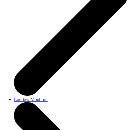
Lourties-Monbrun