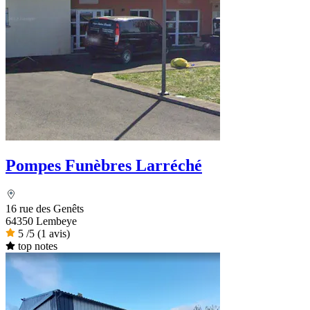
Pompes Funèbres Larréché
16 rue des Genêts
64350 Lembeye
5
/5
(1 avis)
top notes