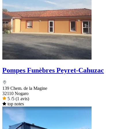
Pompes Funèbres Peyret-Cahuzac
139 Chem. de la Magine
32110 Nogaro
5
/5
(1 avis)
top notes