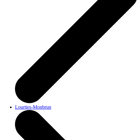
Lourties-Monbrun