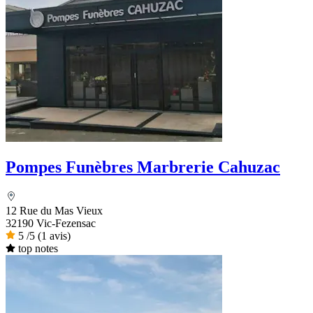
Pompes Funèbres Marbrerie Cahuzac
12 Rue du Mas Vieux
32190 Vic-Fezensac
5
/5
(1 avis)
top notes