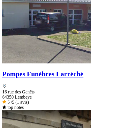
Pompes Funèbres Larréché
16 rue des Genêts
64350 Lembeye
5
/5
(1 avis)
top notes