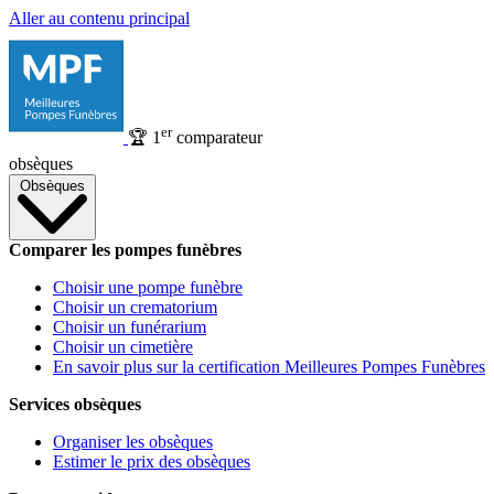
Aller au contenu principal
er
🏆
1
comparateur
obsèques
Obsèques
Comparer les pompes funèbres
Choisir une pompe funèbre
Choisir un crematorium
Choisir un funérarium
Choisir un cimetière
En savoir plus sur la certification Meilleures Pompes Funèbres
Services obsèques
Organiser les obsèques
Estimer le prix des obsèques