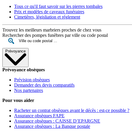
Tous ce qu'il faut savoir sur les pierres tombales
Prix et modèles de caveaux funéraires
Cimetières, législiation et réglement
Trouvez les meilleurs marbriers proches de chez vous
Rechercher des pompes funèbres par ville ou code postal
Prévoyance
Prévoyance obsèques
Prévision obsèques
Demander des devis comparatifs
Nos partenaires
Pour vous aider
Racheter un contrat obsèques avant le décès : est-ce possible ?
Assurance obsèques FAPE
Assurance obsèques : CAISSE D’EPARGNE
Assurance obsèques : La Banque postale