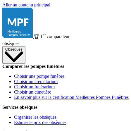
Aller au contenu principal
er
🏆
1
comparateur
obsèques
Obsèques
Comparer les pompes funèbres
Choisir une pompe funèbre
Choisir un crematorium
Choisir un funérarium
Choisir un cimetière
En savoir plus sur la certification Meilleures Pompes Funèbres
Services obsèques
Organiser les obsèques
Estimer le prix des obsèques