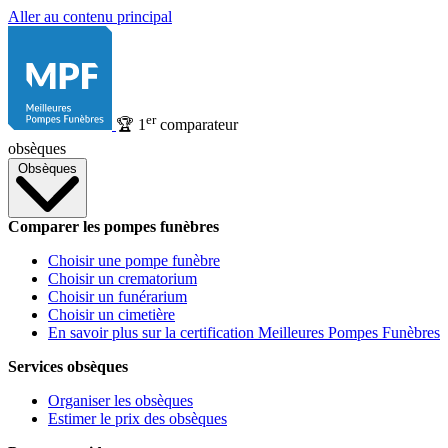
Aller au contenu principal
er
🏆
1
comparateur
obsèques
Obsèques
Comparer les pompes funèbres
Choisir une pompe funèbre
Choisir un crematorium
Choisir un funérarium
Choisir un cimetière
En savoir plus sur la certification Meilleures Pompes Funèbres
Services obsèques
Organiser les obsèques
Estimer le prix des obsèques