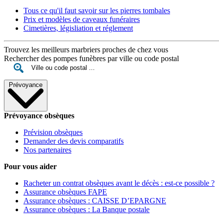
Tous ce qu'il faut savoir sur les pierres tombales
Prix et modèles de caveaux funéraires
Cimetières, législiation et réglement
Trouvez les meilleurs marbriers proches de chez vous
Rechercher des pompes funèbres par ville ou code postal
Prévoyance
Prévoyance obsèques
Prévision obsèques
Demander des devis comparatifs
Nos partenaires
Pour vous aider
Racheter un contrat obsèques avant le décès : est-ce possible ?
Assurance obsèques FAPE
Assurance obsèques : CAISSE D’EPARGNE
Assurance obsèques : La Banque postale