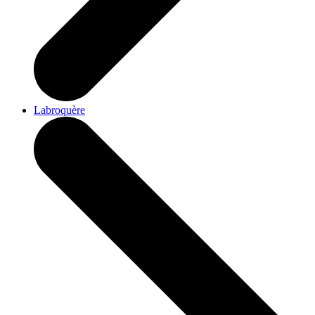
Labroquère