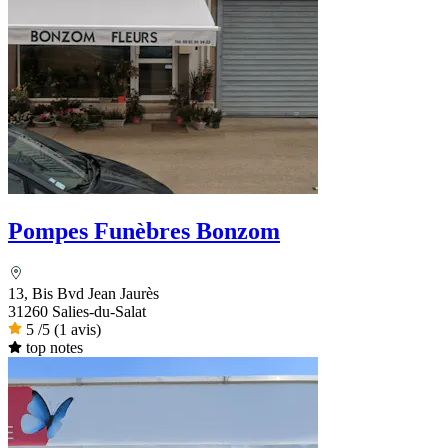
Pompes Funèbres Bonzom
13, Bis Bvd Jean Jaurès
31260 Salies-du-Salat
5
/5
(1 avis)
top notes