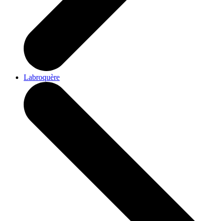
Labroquère