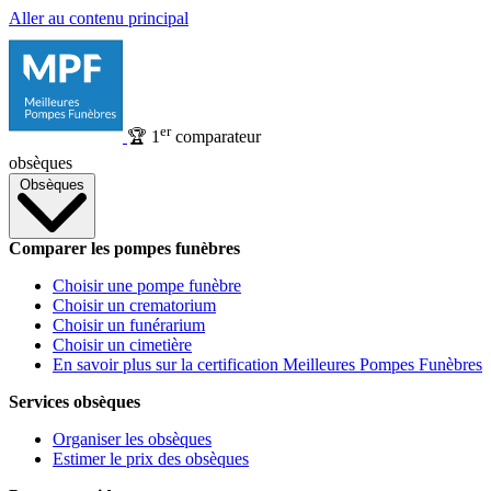
Aller au contenu principal
er
🏆
1
comparateur
obsèques
Obsèques
Comparer les pompes funèbres
Choisir une pompe funèbre
Choisir un crematorium
Choisir un funérarium
Choisir un cimetière
En savoir plus sur la certification Meilleures Pompes Funèbres
Services obsèques
Organiser les obsèques
Estimer le prix des obsèques